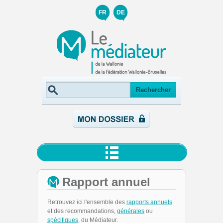
FR
DE
Rapport annuel
Retrouvez ici l'ensemble des
rapports annuels
et des recommandations,
générales
ou
spécifiques
, du Médiateur.