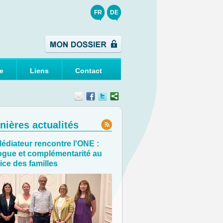
FR
DE
e
Liens
Contact
nières actualités
édiateur rencontre l'ONE :
ogue et complémentarité au
ice des familles