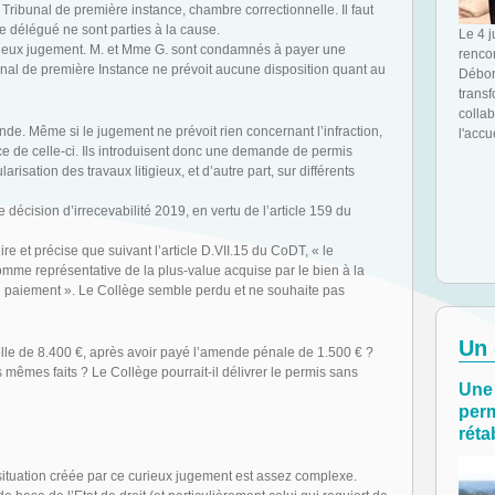
Tribunal de première instance, chambre correctionnelle. Il faut
re délégué ne sont parties à la cause.
Le 4 
rieux jugement. M. et Mme G. sont condamnés à payer une
rencon
unal de première Instance ne prévoit aucune disposition quant au
Débor
transf
collab
de. Même si le jugement ne prévoit rien concernant l’infraction,
l'accu
nce de celle-ci. Ils introduisent donc une demande de permis
risation des travaux litigieux, et d’autre part, sur différents
 décision d’irrecevabilité 2019, en vertu de l’article 159 du
re et précise que suivant l’article D.VII.15 du CoDT, « le
me représentative de la plus-value acquise par le bien à la
 du paiement ». Le Collège semble perdu et ne souhaite pas
Un 
lle de 8.400 €, après avoir payé l’amende pénale de 1.500 € ?
 mêmes faits ? Le Collège pourrait-il délivrer le permis sans
Une 
perm
rétab
situation créée par ce curieux jugement est assez complexe.