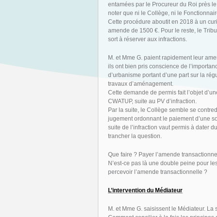
entamées par le Procureur du Roi près le 
noter que ni le Collège, ni le Fonctionnai
Cette procédure aboutit en 2018 à un cu
amende de 1500 €. Pour le reste, le Trib
sort à réserver aux infractions.
M. et Mme G. paient rapidement leur amen
ils ont bien pris conscience de l’importa
d’urbanisme portant d’une part sur la régula
travaux d’aménagement.
Cette demande de permis fait l’objet d’une
CWATUP, suite au PV d’infraction.
Par la suite, le Collège semble se contredi
jugement ordonnant le paiement d’une som
suite de l’infraction vaut permis à dater
trancher la question.
Que faire ? Payer l’amende transactionne
N’est-ce pas là une double peine pour les
percevoir l’amende transactionnelle ?
L’intervention du Médiateur
M. et Mme G. saisissent le Médiateur. La 