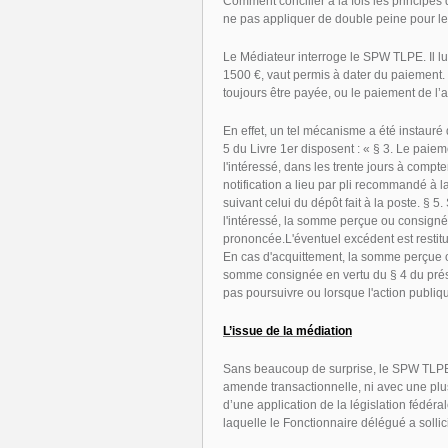
Comment concilier à la fois les principes d
ne pas appliquer de double peine pour les
Le Médiateur interroge le SPW TLPE. Il l
1500 €, vaut permis à dater du paiement.
toujours être payée, ou le paiement de l’
En effet, un tel mécanisme a été instauré 
5 du Livre 1er disposent : « § 3. Le paiemen
l'intéressé, dans les trente jours à compte
notification a lieu par pli recommandé à la
suivant celui du dépôt fait à la poste. § 5
l'intéressé, la somme perçue ou consignée 
prononcée.L'éventuel excédent est restit
En cas d'acquittement, la somme perçue ou
somme consignée en vertu du § 4 du présen
pas poursuivre ou lorsque l'action publiqu
L’issue de la médiation
Sans beaucoup de surprise, le SPW TLPE
amende transactionnelle, ni avec une plu
d’une application de la législation fédéra
laquelle le Fonctionnaire délégué a solli