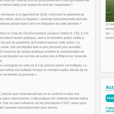
e base de l’Etat de droit (et particulièrement celui qui requiert de
 mêmes faits) et le respect du droit de l’urbanisme ?
ui demande si le jugement de 2018, ordonnant le paiement de
 De même, dans la négative, l’amende transactionnelle doit-elle
amende pénale doit-il venir en déduction de cette dernière ?
Un pe
erroné
dans le Code de l’Environnement, puisque l’article D. 159, § 3 et
vie —
t éteint l'action publique, sauf si le ministère public notifie à
l'endro
r du jour du paiement, qu'il entend exercer cette action. La
 poste. Elle est réputée faite le plus prochain jour ouvrable
. Si l'exercice de l'action publique entraîne la condamnation de
est imputée sur les frais de justice dus à l'Etat et sur l'amende
ué.
 consignée en vertu du § 4 du présent article est restituée. La
t article est restituée lorsque le ministère public décide de ne
e est éteinte ou prescrite ».
Act
 précise que l’amende pénale ne se confond ni avec une
Fédé
s-value valant permis. Cette pratique de l’amende pénale relève
le. Elle est sans influence sur les procédures CoDT, raison pour
cité l’amende transactionnelle avec permis.
Collo
stéré