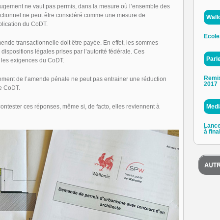
ugement ne vaut pas permis, dans la mesure où l’ensemble des
ectionnel ne peut être considéré comme une mesure de
Wall
plication du CoDT.
Ecole
de transactionnelle doit être payée. En effet, les sommes
ispositions légales prises par l’autorité fédérale. Ces
Parl
 les exigences du CoDT.
Remis
ement de l’amende pénale ne peut pas entrainer une réduction
2017
le CoDT.
ntester ces réponses, même si, de facto, elles reviennent à
Medi
Lance
à fina