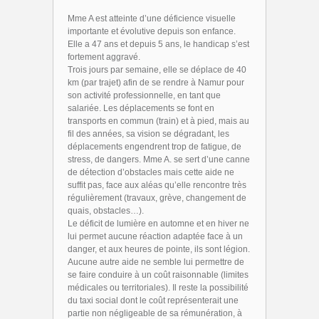
Mme A est atteinte d’une déficience visuelle
importante et évolutive depuis son enfance.
Elle a 47 ans et depuis 5 ans, le handicap s’est
fortement aggravé.
Trois jours par semaine, elle se déplace de 40
km (par trajet) afin de se rendre à Namur pour
son activité professionnelle, en tant que
salariée. Les déplacements se font en
transports en commun (train) et à pied, mais au
fil des années, sa vision se dégradant, les
déplacements engendrent trop de fatigue, de
stress, de dangers. Mme A. se sert d’une canne
de détection d’obstacles mais cette aide ne
suffit pas, face aux aléas qu’elle rencontre très
régulièrement (travaux, grève, changement de
quais, obstacles…).
Le déficit de lumière en automne et en hiver ne
lui permet aucune réaction adaptée face à un
danger, et aux heures de pointe, ils sont légion.
Aucune autre aide ne semble lui permettre de
se faire conduire à un coût raisonnable (limites
médicales ou territoriales). Il reste la possibilité
du taxi social dont le coût représenterait une
partie non négligeable de sa rémunération, à