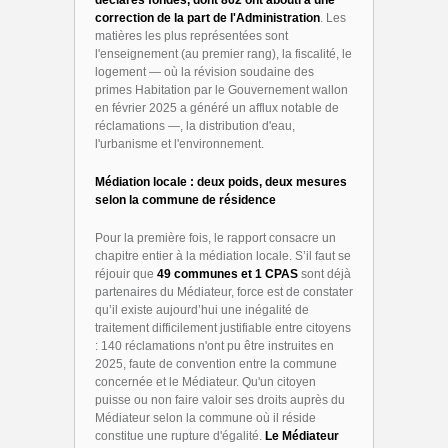
déclarés fondés, dont 862 ont abouti à une
correction de la part de l'Administration
. Les
matières les plus représentées sont
l'enseignement (au premier rang), la fiscalité, le
logement — où la révision soudaine des
primes Habitation par le Gouvernement wallon
en février 2025 a généré un afflux notable de
réclamations —, la distribution d'eau,
l'urbanisme et l'environnement.
Médiation locale : deux poids, deux mesures
selon la commune de résidence
Pour la première fois, le rapport consacre un
chapitre entier à la médiation locale. S’il faut se
réjouir que
49 communes et 1 CPAS
sont déjà
partenaires du Médiateur, force est de constater
qu’il existe aujourd’hui une inégalité de
traitement difficilement justifiable entre citoyens
: 140 réclamations n'ont pu être instruites en
2025, faute de convention entre la commune
concernée et le Médiateur. Qu'un citoyen
puisse ou non faire valoir ses droits auprès du
Médiateur selon la commune où il réside
constitue une rupture d'égalité.
Le Médiateur