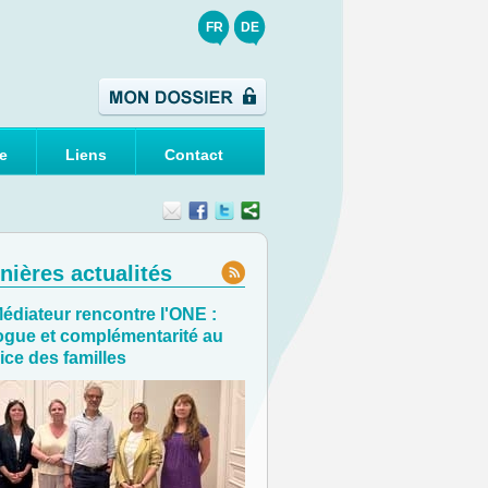
FR
DE
e
Liens
Contact
nières actualités
édiateur rencontre l'ONE :
ogue et complémentarité au
ice des familles