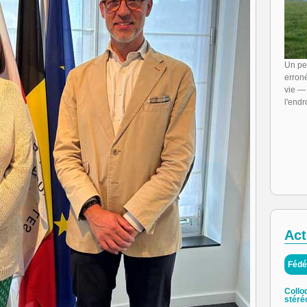
Un pe
erroné
vie —
l'endro
Act
Fédé
Collo
stéré