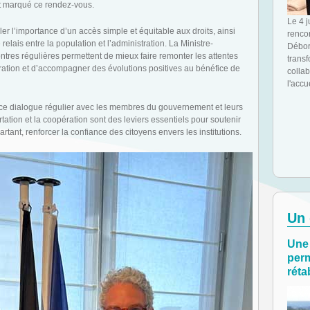
nt marqué ce rendez-vous.
Le 4 
er l’importance d’un accès simple et équitable aux droits, ainsi
rencon
lais entre la population et l’administration. La Ministre-
Débor
tres régulières permettent de mieux faire remonter les attentes
transf
ioration et d’accompagner des évolutions positives au bénéfice de
collab
l'accu
 ce dialogue régulier avec les membres du gouvernement et leurs
ation et la coopération sont des leviers essentiels pour soutenir
rtant, renforcer la confiance des citoyens envers les institutions.
Un 
Une 
perm
rétab