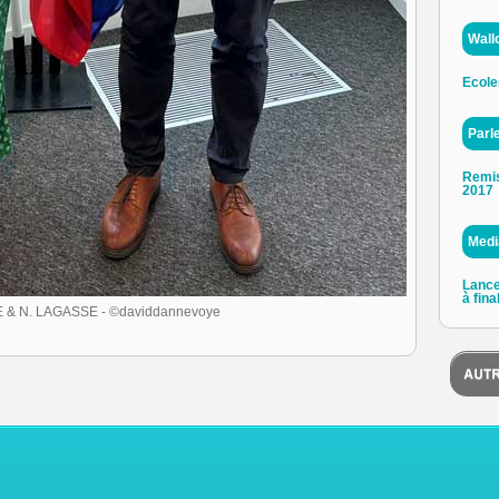
Wall
Ecole
Parl
Remis
2017
Medi
Lance
à fina
 & N. LAGASSE - ©daviddannevoye
n